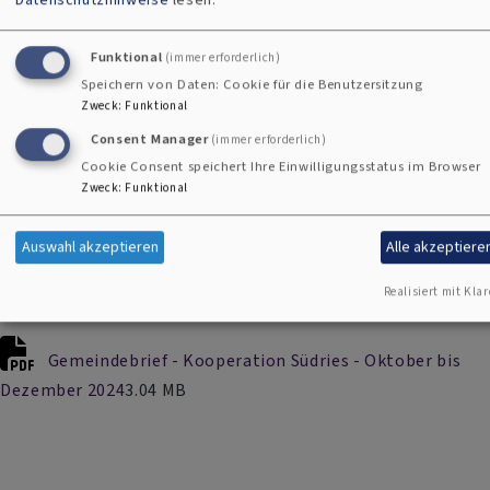
gemeindebrief_pfarrei_am_albuch_mai_-
Funktional
(immer erforderlich)
_juli_2026.pdf
3.34 MB
Speichern von Daten: Cookie für die Benutzersitzung
Zweck
:
Funktional
Consent Manager
(immer erforderlich)
gemeindebrief_pfarrei_am_albuch_nov_25_-
Cookie Consent speichert Ihre Einwilligungsstatus im Browser
_marz_26.pdf
2.71 MB
Zweck
:
Funktional
Auswahl akzeptieren
Alle akzeptiere
2025-7_gemeindebrief_albuch_jul-
nov_25_web.pdf
2.32 MB
Realisiert mit Klar
Gemeindebrief - Kooperation Südries - Oktober bis
Dezember 2024
3.04 MB