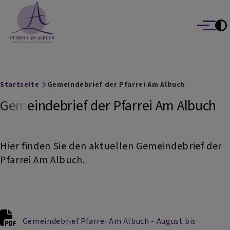
Pfarrei am Albuch
Direkt zum Inhalt
Ederheim Hohenaltheim Hürnheim Schmähingen
Menü
Breadcrumb
Startseite
Gemeindebrief der Pfarrei Am Albuch
Gemeindebrief der Pfarrei Am Albuch
Hier finden Sie den aktuellen Gemeindebrief der
Pfarrei Am Albuch.
Gemeindebrief Pfarrei Am Albuch - August bis